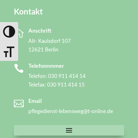
Kontakt

Anschrift
Toggle High Contrast
Alt- Kaulsdorf 107
12621 Berlin
Toggle Font size

Telefonnmmer
Telefon: 030 911 414 14
Telefax: 030 911 414 15

Email
pflegedienst-lebensweg@t-online.de